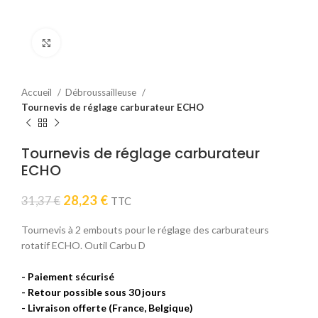
Click to enlarge
Accueil
Débroussailleuse
Tournevis de réglage carburateur ECHO
Tournevis de réglage carburateur
ECHO
Le
Le
28,23
€
31,37
€
TTC
prix
prix
initial
actuel
Tournevis à 2 embouts pour le réglage des carburateurs
était :
est :
rotatif ECHO. Outil Carbu D
31,37 €.
28,23 €.