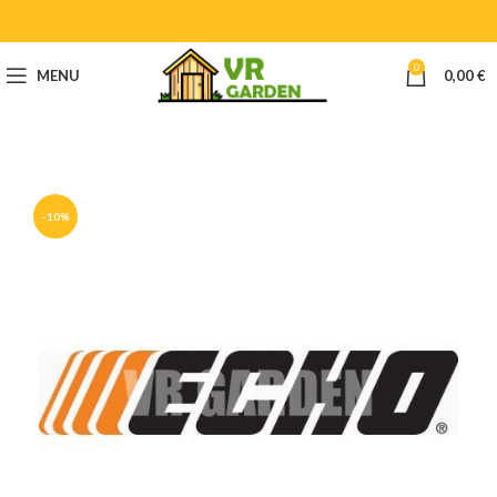
0
MENU
0,00
€
-10%