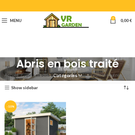
0
MENU
0,00
€
Abris en bois traité
Accueil
Abris en bois traité
Voici le seul résultat
Categories
Show sidebar
-10%