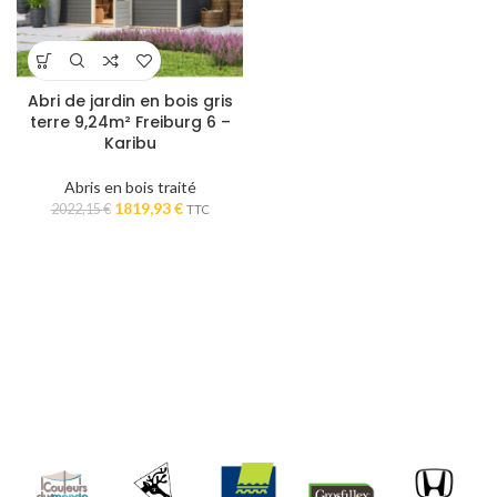
Abri de jardin en bois gris
terre 9,24m² Freiburg 6 –
Karibu
Abris en bois traité
Le
Le
1819,93
€
2022,15
€
TTC
prix
prix
initial
actuel
était :
est :
2022,15 €.
1819,93 €.