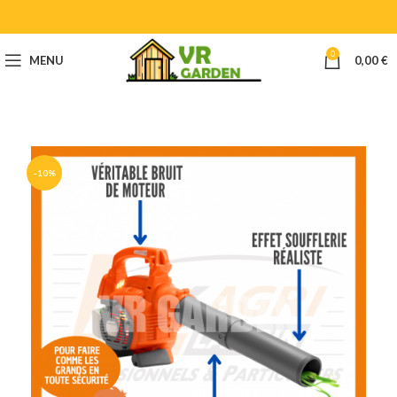
0
MENU
0,00
€
-10%