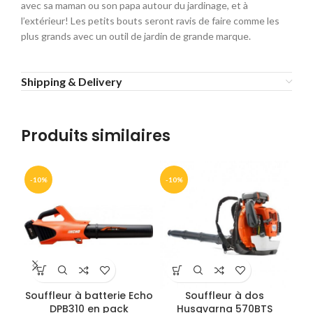
avec sa maman ou son papa autour du jardinage, et à
l’extérieur! Les petits bouts seront ravis de faire comme les
plus grands avec un outil de jardin de grande marque.
Shipping & Delivery
Produits similaires
-10%
-10%
-1
Souffleur à batterie Echo
Souffleur à dos
DPB310 en pack
Husqvarna 570BTS