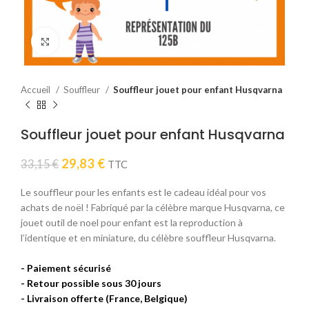
Click to enlarge
Accueil
Souffleur
Souffleur jouet pour enfant Husqvarna
Souffleur jouet pour enfant Husqvarna
Le
Le
29,83
€
33,15
€
TTC
prix
prix
initial
actuel
Le souffleur pour les enfants est le cadeau idéal pour vos
était :
est :
achats de noël ! Fabriqué par la célèbre marque Husqvarna, ce
33,15 €.
29,83 €.
jouet outil de noel pour enfant est la reproduction à
l’identique et en miniature, du célèbre souffleur Husqvarna.