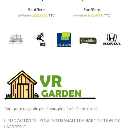
Souffleur
Souffleur
Le
Le
Le
Le
251,68
€
672,43
€
279,65
€
747,15
€
TTC
TTC
prix
prix
prix
prix
initial
actuel
initial
actuel
était :
est :
était :
est :
279,65 €.
251,68 €.
747,15 €.
672,43 €.
Tout pour un jardin plus beau, plus facile à entretenir.
LIEU D'ACTIVITÉ : ZONE ARTISANALE LES MARTINETS 69210
L'ARBRESLE