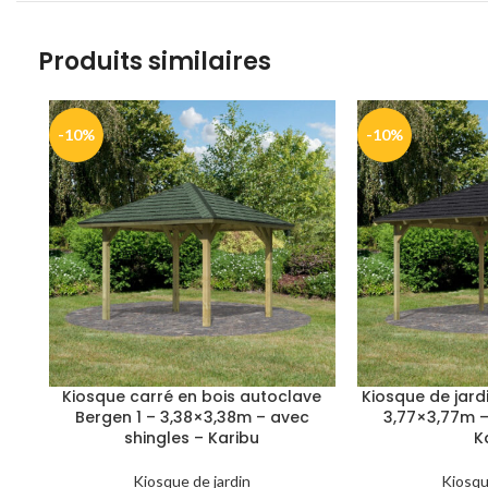
Produits similaires
-10%
-10%
Kiosque carré en bois autoclave
Kiosque de jard
Bergen 1 – 3,38×3,38m – avec
3,77×3,77m –
shingles – Karibu
K
Kiosque de jardin
Kiosqu