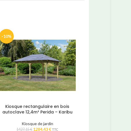
-10%
-10%
Kiosque rectangulaire en bois
Kiosque rectangulai
autoclave 12,4m² Perida – Karibu
autoclave 18,47m² Peri
Kiosque de jardin
Kiosque de jar
Le
Le
Le
1284,43
€
1735,7
1427,15
€
1928,65
€
TTC