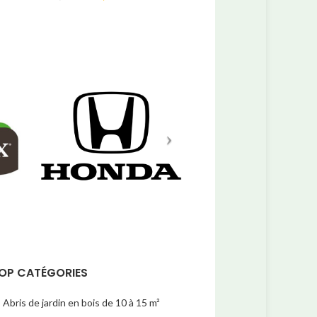
prix
prix
prix
initial
actuel
initial
était :
est :
était :
1427,15 €.
1284,43 €.
1928,65 
OP CATÉGORIES
Abris de jardin en bois de 10 à 15 m²