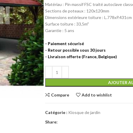
Matériau : Pin massif FSC traité autoclave classe
initial
actuel
Sections de poteaux : 120x120mm
était :
est :
Dimensions extérieure toiture : L.778xP.431cm
3288,65 €.
2959,78 €.
Surface toiture : 33,5m²
Garantie : 5 ans
Abris de jardin
Abri voiture
Abris de jardin en bois de
Carport
moins de 5 m²
AJOUTER AU
Carport Camping Car
Abris de jardin en bois de
Compare
Add to wishlist
Carport double
5 à 10 m²
Garage bois
Abris de jardin en bois de
10 à 15 m²
Catégorie :
Kiosque de jardin
Garage métal
Abris de jardin en bois de
Share:
15 à 20 m²
Rangement de jardin