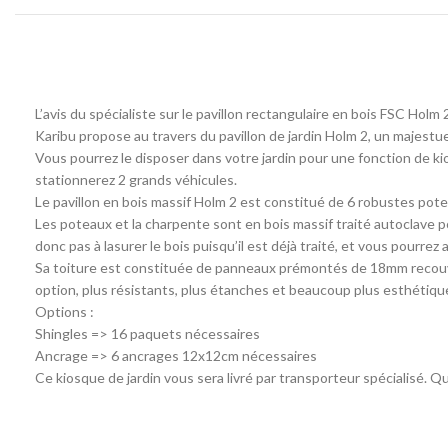
L’avis du spécialiste sur le pavillon rectangulaire en bois FSC Hol
Karibu propose au travers du pavillon de jardin Holm 2, un majestu
Vous pourrez le disposer dans votre jardin pour une fonction de ki
stationnerez 2 grands véhicules.
Le pavillon en bois massif Holm 2 est constitué de 6 robustes po
Les poteaux et la charpente sont en bois massif traité autoclave
donc pas à lasurer le bois puisqu’il est déjà traité, et vous pourr
Sa toiture est constituée de panneaux prémontés de 18mm recouvert
option, plus résistants, plus étanches et beaucoup plus esthétiques.
Options :
Shingles => 16 paquets nécessaires
Ancrage => 6 ancrages 12x12cm nécessaires
Ce kiosque de jardin vous sera livré par transporteur spécialisé. Qu