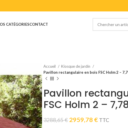
OS CATÉGORIES
CONTACT
Accueil
Kiosque de jardin
Pavillon rectangulaire en bois FSC Holm 2 – 7
Pavillon rectangu
FSC Holm 2 – 7,7
Le
Le
2959,78
€
3288,65
€
TTC
prix
prix