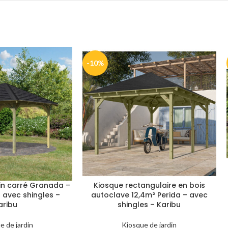
-10%
in carré Granada –
Kiosque rectangulaire en bois
 avec shingles –
autoclave 12,4m² Perida – avec
aribu
shingles – Karibu
e de jardin
Kiosque de jardin