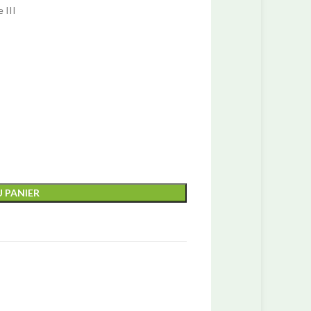
 III
Abri pour animaux
Abris pour chiens
 PANIER
Abris pour chats
Abris pour lapins
Abris pour poules
Abris pour tortues
Box à chevaux