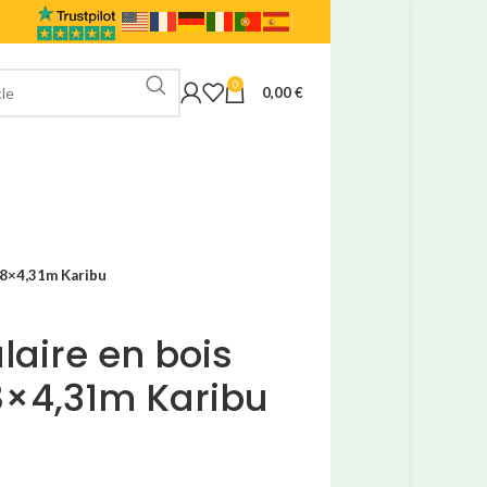
0
0,00
€
,78×4,31m Karibu
laire en bois
8×4,31m Karibu