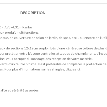
Abris de jardin en bois de
Abri pour vélos
plus de 20 m²
DESCRIPTION
Abri bûches
Abris de jardin en
composite
Coffre de jardin
m 2 – 7,78×4,31m Karibu
Abris de jardin en métal
Armoire de jardin
eux produit multifonctions.
Abris de jardin en résine
osque, de couverture de salon de jardin, de spas, etc… ou encore de l’ut
Abris de jardin en toile
teaux de sections 12x12cm surplombés d’une généreuse toiture de plus 
Abris en bois traité
 pour protéger votre kiosque contre les attaques de champignons, d’inse
ez ainsi vous occuper du montage dès réception de votre matériel.
Abris adossés
s d’un feutre bitumé. Il est préférable de compléter la protection de v
Accessoires pour abris
 Pour plus d’informations sur les shingles, cliquez ici.
alité et sérénité assurées !