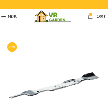
0
MENU
0,00
€
-10%