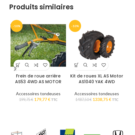
Produits similaires
-10%
-10%
-1
Frein de roue arrière
Kit de roues XL AS Motor
K
AS53 4WD AS MOTOR
AS1040 YAK 4WD
si
Accessoires tondeuses
Accessoires tondeuses
Le
Le
Le
Le
179,77
€
1338,75
€
Ac
199,75
€
1487,50
€
TTC
TTC
prix
prix
prix
prix
a
initial
actuel
initial
actuel
était :
est :
était :
est :
199,75 €.
179,77 €.
1487,50 €.
1338,75 €.