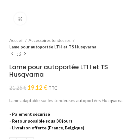
Click to enlarge
Accueil
Accessoires tondeuses
Lame pour autoportée LTH et TS Husqvarna
Lame pour autoportée LTH et TS
Husqvarna
Le
Le
19,12
€
21,25
€
TTC
prix
prix
initial
actuel
Lame adaptable sur les tondeuses autoportées Husqvarna
était :
est :
21,25 €.
19,12 €.