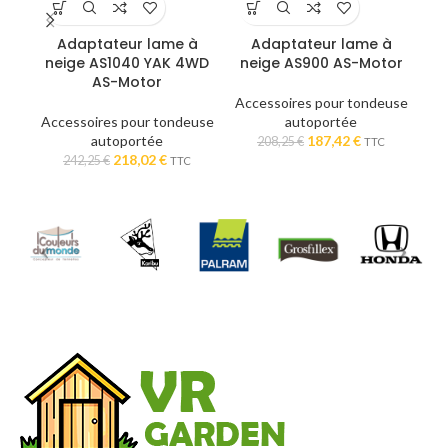
Adaptateur lame à
Adaptateur lame à
H
neige AS1040 YAK 4WD
neige AS900 AS-Motor
AS-Motor
Accessoires pour tondeuse
Ac
Accessoires pour tondeuse
autoportée
Le
Le
autoportée
187,42
€
208,25
€
TTC
Le
Le
prix
prix
218,02
€
242,25
€
TTC
prix
prix
initial
actuel
initial
actuel
était :
est :
était :
est :
208,25 €.
187,42 €.
242,25 €.
218,02 €.