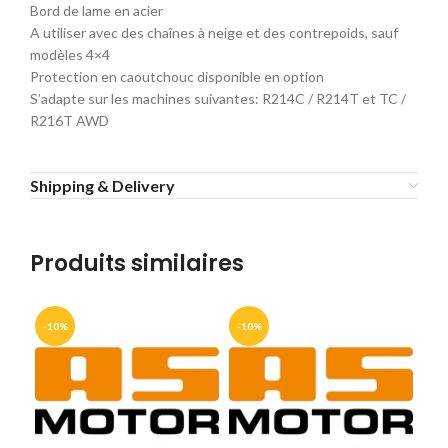
Bord de lame en acier
A utiliser avec des chaînes à neige et des contrepoids, sauf
modèles 4×4
Protection en caoutchouc disponible en option
S’adapte sur les machines suivantes: R214C / R214T et TC /
R216T AWD
Shipping & Delivery
Produits similaires
-10%
-10%
-1