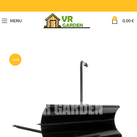
0
MENU
0,00
€
-10%