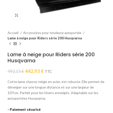
Click to enlarge
Accueil
Accessoires pour tondeuse autoportée
Lame à neige pour Riders série 200 Husqvarna
Lame à neige pour Riders série 200
Husqvarna
Le
Le
442,93
€
492,15
€
TTC
prix
prix
initial
actuel
Cette lame chasse-neige en acier, est robuste. Elle permet de
était :
est :
déneiger sur une longue distance et sur une largeur de
492,15 €.
442,93 €.
107cm. Parfait pour les hivers enneigés. Adaptable sur les
autoportées Husqvarna.