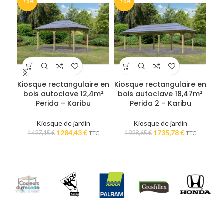
-10%
-10%
-1
Kiosque rectangulaire en
Kiosque rectangulaire en
Kio
bois autoclave 12,4m²
bois autoclave 18,47m²
bo
Perida – Karibu
Perida 2 – Karibu
–
Kiosque de jardin
Kiosque de jardin
Le
Le
Le
Le
1284,43
€
1735,78
€
1427,15
€
1928,65
€
TTC
TTC
prix
prix
prix
prix
initial
actuel
initial
actuel
était :
est :
était :
est :
1427,15 €.
1284,43 €.
1928,65 €.
1735,78 €.