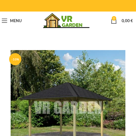
0
MENU
0,00
€
-10%