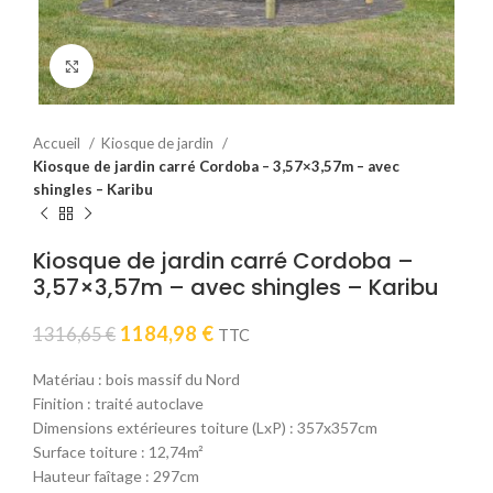
Click to enlarge
Accueil
Kiosque de jardin
Kiosque de jardin carré Cordoba – 3,57×3,57m – avec
shingles – Karibu
Kiosque de jardin carré Cordoba –
3,57×3,57m – avec shingles – Karibu
Le
Le
1184,98
€
1316,65
€
TTC
prix
prix
initial
actuel
Matériau : bois massif du Nord
était :
est :
Finition : traité autoclave
1316,65 €.
1184,98 €.
Dimensions extérieures toiture (LxP) : 357x357cm
Surface toiture : 12,74m²
Hauteur faîtage : 297cm