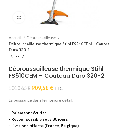
Click to enlarge
Accueil
Débroussailleuse
Débroussailleuse thermique Stihl FS510CEM + Couteau
Duro 320-2
Débroussailleuse thermique Stihl
FS510CEM + Couteau Duro 320-2
Le
Le
909,58
€
1010,65
€
TTC
prix
prix
initial
actuel
La puissance dans le moindre détail.
était :
est :
1010,65 €.
909,58 €.