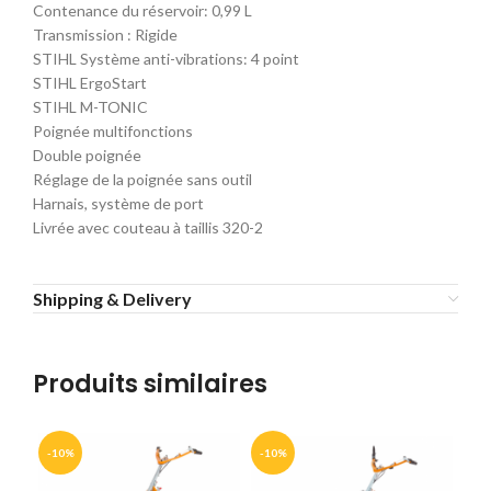
Contenance du réservoir: 0,99 L
Transmission : Rigide
STIHL Système anti-vibrations: 4 point
STIHL ErgoStart
STIHL M-TONIC
Poignée multifonctions
Double poignée
Réglage de la poignée sans outil
Harnais, système de port
Livrée avec couteau à taillis 320-2
Shipping & Delivery
Produits similaires
-10%
-10%
-1