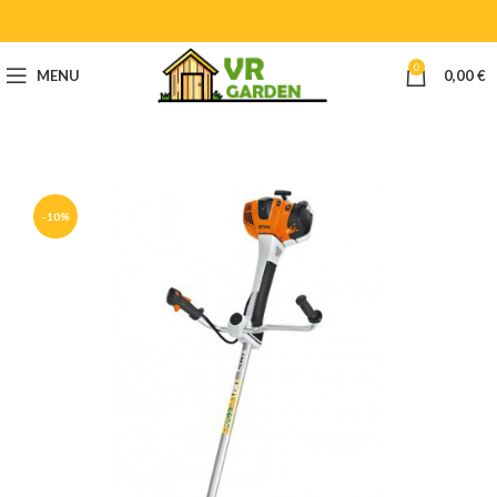
0
MENU
0,00
€
-10%