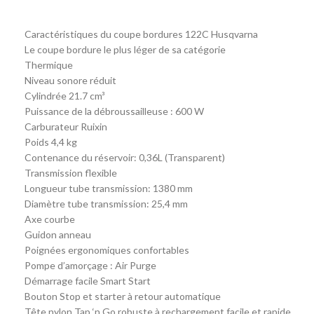
Caractéristiques du coupe bordures 122C Husqvarna
Le coupe bordure le plus léger de sa catégorie
Thermique
Niveau sonore réduit
Cylindrée 21.7 cm³
Puissance de la débroussailleuse : 600 W
Carburateur Ruixin
Poids 4,4 kg
Contenance du réservoir: 0,36L (Transparent)
Transmission flexible
Longueur tube transmission: 1380 mm
Diamètre tube transmission: 25,4 mm
Axe courbe
Guidon anneau
Poignées ergonomiques confortables
Pompe d’amorçage : Air Purge
Démarrage facile Smart Start
Bouton Stop et starter à retour automatique
Tête nylon Tap ‘n Go robuste à rechargement facile et rapide