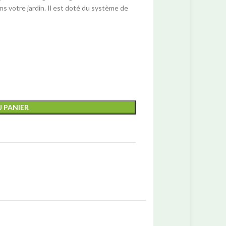
ns votre jardin. Il est doté du système de
 PANIER
Abri pour animaux
Abris pour chiens
Abris pour chats
Abris pour lapins
Abris pour poules
Abris pour tortues
Box à chevaux