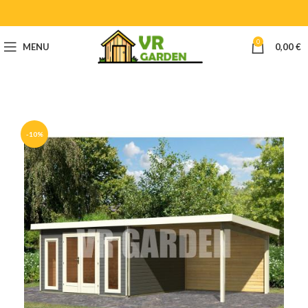
0
MENU
0,00
€
-10%