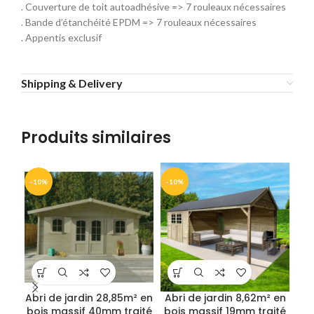
. Couverture de toit autoadhésive => 7 rouleaux nécessaires
. Bande d’étanchéité EPDM => 7 rouleaux nécessaires
. Appentis exclusif
Shipping & Delivery
Produits similaires
-10%
-10%
-1
Abri de jardin 28,85m² en
Abri de jardin 8,62m² en
A
bois massif 40mm traité
bois massif 19mm traité
17