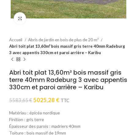
Click to enlarge
Accueil
Abris de jardin en bois de plus de 20 m²
Abri toit plat 13,60m² bois massif gris terre 40mm Radeburg
3 avec appentis 330cm et paroi arrière – Karibu
Abri toit plat 13,60m² bois massif gris
terre 40mm Radeburg 3 avec appentis
330cm et paroi arrière – Karibu
Le
Le
5025,28
€
5583,65
€
TTC
prix
prix
initial
actuel
Matériau : épicéa nordique
était :
est :
Finition : gris terre
5583,65 €.
5025,28 €.
Épaisseur des parois : madriers 40mm
Toiture : bois massif de 19mm