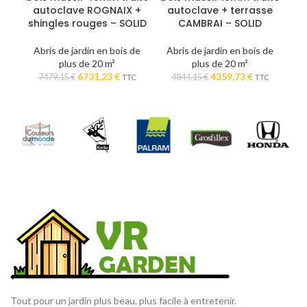
autoclave ROGNAIX +
autoclave + terrasse
shingles rouges – SOLID
CAMBRAI – SOLID
Do
Abris de jardin en bois de
Abris de jardin en bois de
plus de 20 m²
plus de 20 m²
A
Le
Le
Le
Le
6731,23
€
4359,73
€
7479,15
€
4844,15
€
TTC
TTC
prix
prix
prix
prix
initial
actuel
initial
actuel
était :
est :
était :
est :
7479,15 €.
6731,23 €.
4844,15 €.
4359,73 €.
Tout pour un jardin plus beau, plus facile à entretenir.