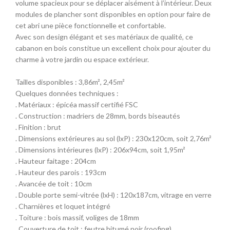
volume spacieux pour se déplacer aisément à l’intérieur. Deux
modules de plancher sont disponibles en option pour faire de
cet abri une pièce fonctionnelle et confortable.
Avec son design élégant et ses matériaux de qualité, ce
cabanon en bois constitue un excellent choix pour ajouter du
charme à votre jardin ou espace extérieur.
Tailles disponibles : 3,86m², 2,45m²
Quelques données techniques :
. Matériaux : épicéa massif certifié FSC
. Construction : madriers de 28mm, bords biseautés
. Finition : brut
. Dimensions extérieures au sol (lxP) : 230x120cm, soit 2,76m²
. Dimensions intérieures (lxP) : 206x94cm, soit 1,95m²
. Hauteur faitage : 204cm
. Hauteur des parois : 193cm
. Avancée de toit : 10cm
. Double porte semi-vitrée (lxH) : 120x187cm, vitrage en verre
. Charnières et loquet intégré
. Toiture : bois massif, voliges de 18mm
. Couverture de toit : feutre bitumé noir (roofing)