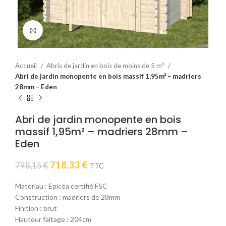
Click to enlarge
Accueil
Abris de jardin en bois de moins de 5 m²
Abri de jardin monopente en bois massif 1,95m² – madriers
28mm – Eden
Abri de jardin monopente en bois
massif 1,95m² – madriers 28mm –
Eden
Le
Le
718,33
€
798,15
€
TTC
prix
prix
initial
actuel
Matériau : Epicéa certifié FSC
était :
est :
Construction : madriers de 28mm
798,15 €.
718,33 €.
Finition : brut
Hauteur faitage : 204cm