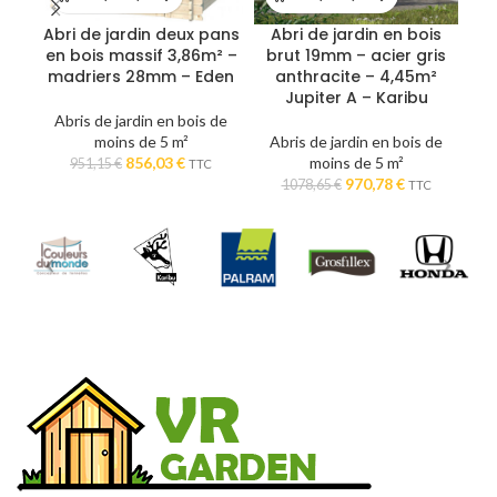
Abri de jardin deux pans
Abri de jardin en bois
A
en bois massif 3,86m² –
brut 19mm – acier gris
gr
madriers 28mm – Eden
anthracite – 4,45m²
a
Jupiter A – Karibu
Abris de jardin en bois de
moins de 5 m²
Abris de jardin en bois de
A
Le
Le
856,03
€
moins de 5 m²
951,15
€
TTC
prix
prix
Le
Le
970,78
€
1078,65
€
TTC
initial
actuel
prix
prix
était :
est :
initial
actuel
951,15 €.
856,03 €.
était :
est :
1078,65 €.
970,78 €.