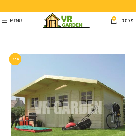
0
MENU
0,00
€
-10%