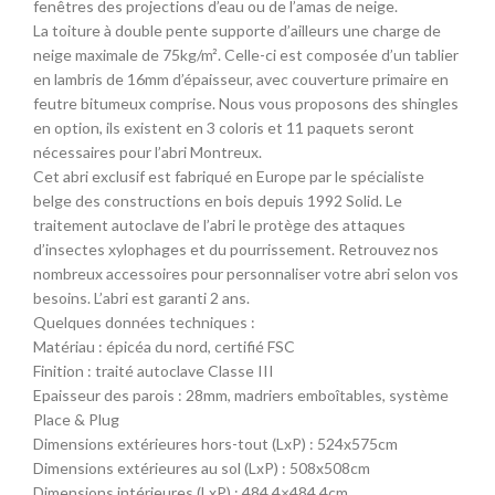
fenêtres des projections d’eau ou de l’amas de neige.
La toiture à double pente supporte d’ailleurs une charge de
neige maximale de 75kg/m². Celle-ci est composée d’un tablier
en lambris de 16mm d’épaisseur, avec couverture primaire en
feutre bitumeux comprise. Nous vous proposons des shingles
en option, ils existent en 3 coloris et 11 paquets seront
nécessaires pour l’abri Montreux.
Cet abri exclusif est fabriqué en Europe par le spécialiste
belge des constructions en bois depuis 1992 Solid. Le
traitement autoclave de l’abri le protège des attaques
d’insectes xylophages et du pourrissement. Retrouvez nos
nombreux accessoires pour personnaliser votre abri selon vos
besoins. L’abri est garanti 2 ans.
Quelques données techniques :
Matériau : épicéa du nord, certifié FSC
Finition : traité autoclave Classe III
Epaisseur des parois : 28mm, madriers emboîtables, système
Place & Plug
Dimensions extérieures hors-tout (LxP) : 524x575cm
Dimensions extérieures au sol (LxP) : 508x508cm
Dimensions intérieures (LxP) : 484,4×484,4cm