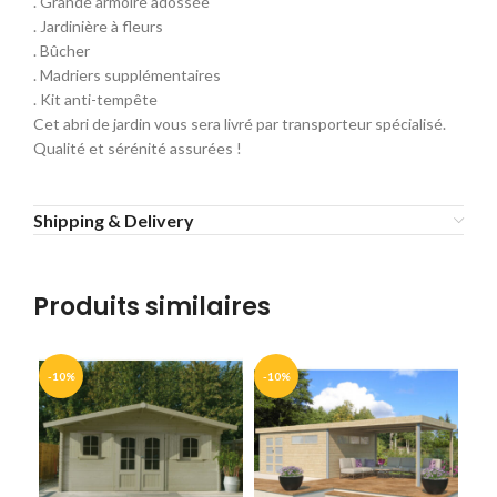
. Grande armoire adossée
. Jardinière à fleurs
. Bûcher
. Madriers supplémentaires
. Kit anti-tempête
Cet abri de jardin vous sera livré par transporteur spécialisé.
Qualité et sérénité assurées !
Shipping & Delivery
Produits similaires
-10%
-10%
-1