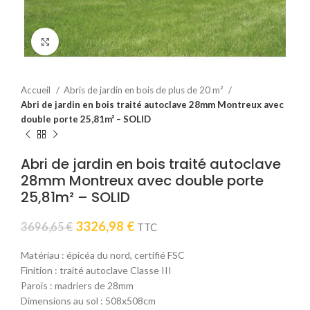
Click to enlarge
Accueil
Abris de jardin en bois de plus de 20 m²
Abri de jardin en bois traité autoclave 28mm Montreux avec
double porte 25,81m² – SOLID
Abri de jardin en bois traité autoclave
28mm Montreux avec double porte
25,81m² – SOLID
Le
Le
3326,98
€
3696,65
€
TTC
prix
prix
initial
actuel
Matériau : épicéa du nord, certifié FSC
était :
est :
Finition : traité autoclave Classe III
3696,65 €.
3326,98 €.
Parois : madriers de 28mm
Dimensions au sol : 508x508cm