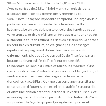
28mm Montreux avec double porte 25,81m² – SOLID
Avec sa surface de 25,81m² l’abri Montreux en bois traité
autoclave possède des dimensions généreuses de
508x508cm. Sa façade imposante comprend une large double
porte semi-vitrée entourée de deux fenêtres oscillo-
battantes. Le vitrage de la porte et celui des fenêtres est en
verre trempé, et des croisillons en bois apportent une touche
authentique tout en limitant les risques d’intrusion. La porte a
un seuil bas en aluminium, ne craignant pas les passages
répétés, et sa poigné est dotée d’un mécanisme anti-
enfermement. Elle peut être verrouillée de l’intérieur par un
bouton et déverrouillée de l’extérieur par une clé.
Le montage de l’abri est simple et rapide, les madriers d’une
épaisseur de 28mm s’emboîtent par rainures et languettes, et
s’entrecroisent au niveau des angles par le système
d’encoches Place&Plug. Ce type d’assemblage garantit une
construction d’équerre, une excellente stabilité structurelle
et offre une finition esthétique digne d’un chalet suisse. Cet
air montagnard est renforcé par le débord de toiture de 69cm
surplombant la façade, qui protège également portes et