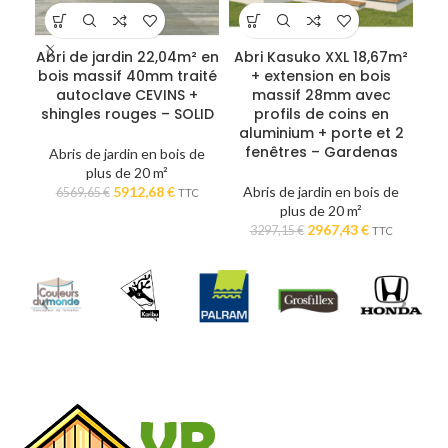
Abri de jardin 22,04m² en
Abri Kasuko XXL 18,67m²
Bu
bois massif 40mm traité
+ extension en bois
9
autoclave CEVINS +
massif 28mm avec
2
shingles rouges – SOLID
profils de coins en
aluminium + porte et 2
fenêtres – Gardenas
Abris de jardin en bois de
A
plus de 20 m²
Le
Le
5912,68
€
Abris de jardin en bois de
6569,65
€
TTC
prix
prix
plus de 20 m²
initial
actuel
Le
Le
2967,43
€
3297,15
€
TTC
était :
est :
prix
prix
6569,65 €.
5912,68 €.
initial
actuel
était :
est :
3297,15 €.
2967,43 €.