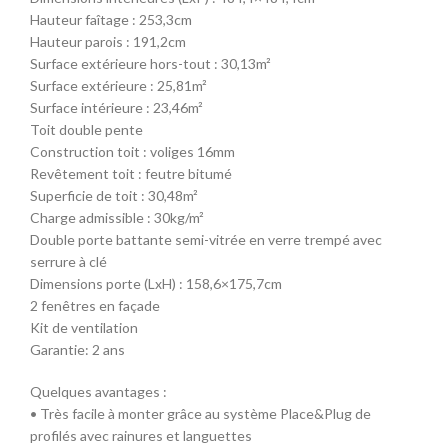
Hauteur faîtage : 253,3cm
Hauteur parois : 191,2cm
Surface extérieure hors-tout : 30,13m²
Surface extérieure : 25,81m²
Surface intérieure : 23,46m²
Toit double pente
Construction toit : voliges 16mm
Revêtement toit : feutre bitumé
Superficie de toit : 30,48m²
Charge admissible : 30kg/m²
Double porte battante semi-vitrée en verre trempé avec
serrure à clé
Dimensions porte (LxH) : 158,6×175,7cm
2 fenêtres en façade
Kit de ventilation
Garantie: 2 ans
Quelques avantages :
• Très facile à monter grâce au système Place&Plug de
profilés avec rainures et languettes